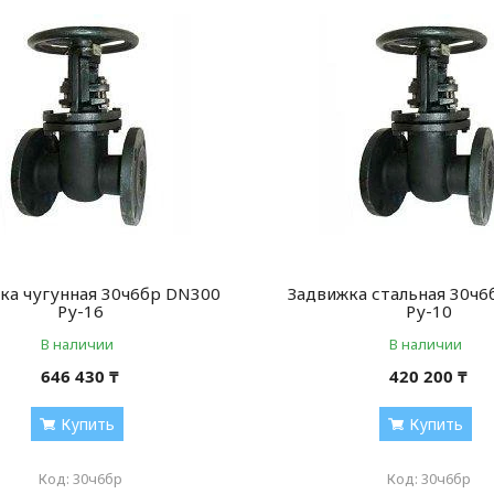
ка чугунная 30ч6бр DN300
Задвижка стальная 30ч
Ру-16
Ру-10
В наличии
В наличии
646 430 ₸
420 200 ₸
Купить
Купить
30ч6бр
30ч6бр