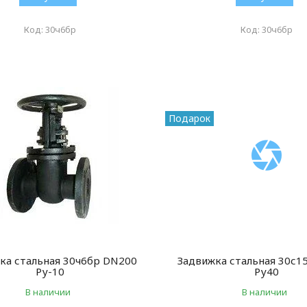
30ч6бр
30ч6бр
Подарок
ка стальная 30ч6бр DN200
Задвижка стальная 30с1
Ру-10
Ру40
В наличии
В наличии