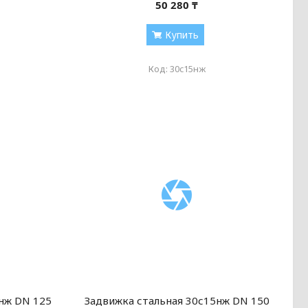
50 280 ₸
Купить
30c15нж
нж DN 125
Задвижка стальная 30с15нж DN 150