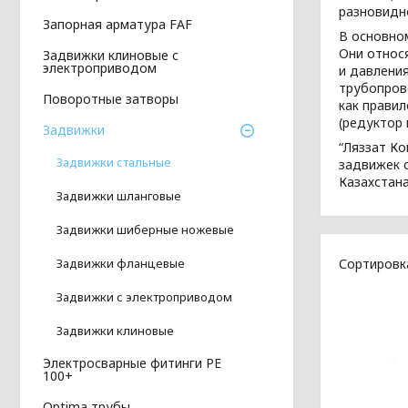
разновидн
Запорная арматура FAF
В основно
Они относя
Задвижки клиновые с
электроприводом
и давлени
трубопров
Поворотные затворы
как правил
(редуктор 
Задвижки
“Ляззат К
Задвижки стальные
задвижек о
Казахстана
Задвижки шланговые
Задвижки шиберные ножевые
Задвижки фланцевые
Задвижки с электроприводом
Задвижки клиновые
Электросварные фитинги PE
100+
Optima трубы