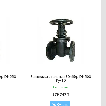
6бр DN250
Задвижка стальная 30ч6бр DN500
Ру-10
В наличии
879 747 ₸
Купить