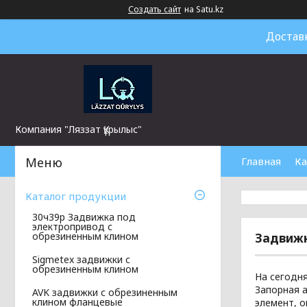
Создать сайт
на Satu.kz
Достав
Компания "Ляззат Құрылыс"
Главная
Ка
Каталог продукции
30ч39р Задвижка под
электропривод с
Задвиж
обрезиненным клином
Sigmetex задвижки с
обрезиненным клином
На сегодн
Запорная 
AVK задвижки с обрезиненным
клином фланцевые
элемент, 