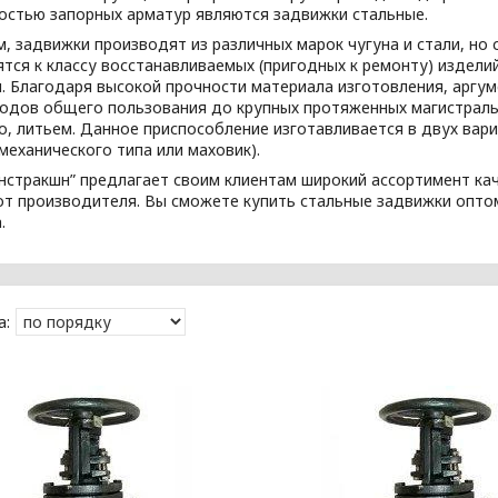
остью запорных арматур являются задвижки стальные.
м, задвижки производят из различных марок чугуна и стали, н
тся к классу восстанавливаемых (пригодных к ремонту) издели
я. Благодаря высокой прочности материала изготовления, аргу
одов общего пользования до крупных протяженных магистральн
о, литьем. Данное приспособление изготавливается в двух вар
механического типа или маховик).
онстракшн” предлагает своим клиентам широкий ассортимент ка
т производителя. Вы сможете купить стальные задвижки оптом 
.