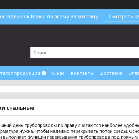
ка задвижек Hawle по всему Казахстану
Смотреть ка
талог продукции
О нас
Контакты
Доставка
Опл
ки стальные
яшний день трубопроводы по праву считаются наиболее удобны
арматура нужна, чтобы надежно перекрывать поток среды. Осн
он выполняет функции перекрывания трубопровода под прямым 