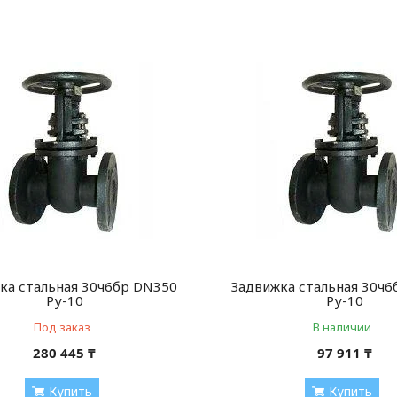
ка стальная 30ч6бр DN350
Задвижка стальная 30ч
Ру-10
Ру-10
Под заказ
В наличии
280 445 ₸
97 911 ₸
Купить
Купить