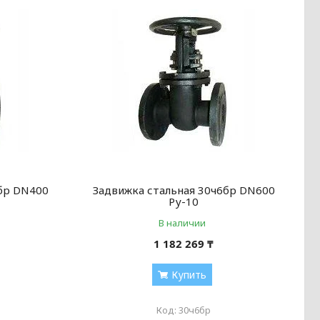
6бр DN400
Задвижка стальная 30ч6бр DN600
Ру-10
В наличии
1 182 269 ₸
Купить
30ч6бр