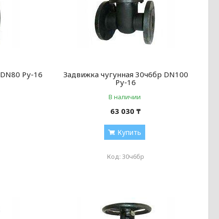
 DN80 Ру-16
Задвижка чугунная 30ч6бр DN100
Ру-16
В наличии
63 030 ₸
Купить
30ч6бр