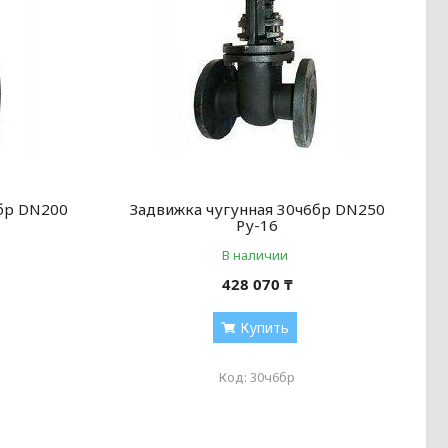
6бр DN200
Задвижка чугунная 30ч6бр DN250
Ру-16
В наличии
428 070 ₸
Купить
30ч6бр