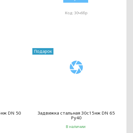
30ч6бр
Подарок
5нж DN 50
Задвижка стальная 30с15нж DN 65
Ру40
В наличии