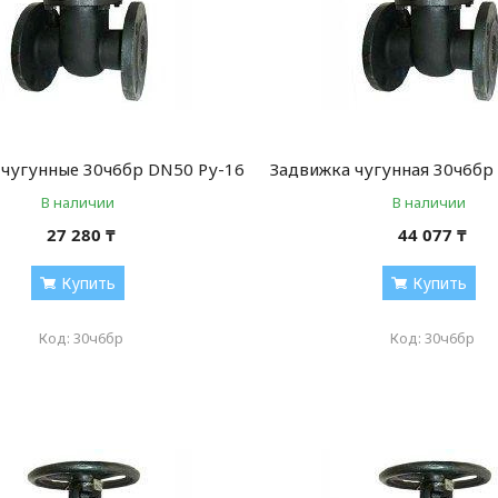
 чугунные 30ч6бр DN50 Ру-16
Задвижка чугунная 30ч6бр
В наличии
В наличии
27 280 ₸
44 077 ₸
Купить
Купить
30ч6бр
30ч6бр