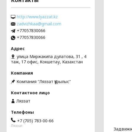
http://www.lyazzat.kz
zadvizhkaa@gmail.com
+77057830066
+77057830066
улица Миржакипа дулатова, 31 , 4
таж, 17 офис, Кокшетау, Казахстан
Компания "Ляззат Құрылыс"
Ляззат
+7 (705) 783-00-66
Ляззат
Задвижк