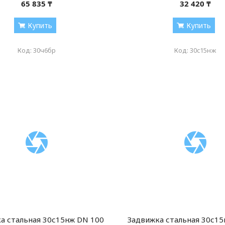
65 835 ₸
32 420 ₸
Купить
Купить
30ч6бр
30c15нж
а стальная 30с15нж DN 100
Задвижка стальная 30с15