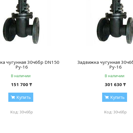
ка чугунная 30ч6бр DN150
Задвижка чугунная 30ч
Ру-16
Ру-16
В наличии
В наличии
151 700 ₸
301 630 ₸
Купить
Купить
30ч6бр
30ч6бр