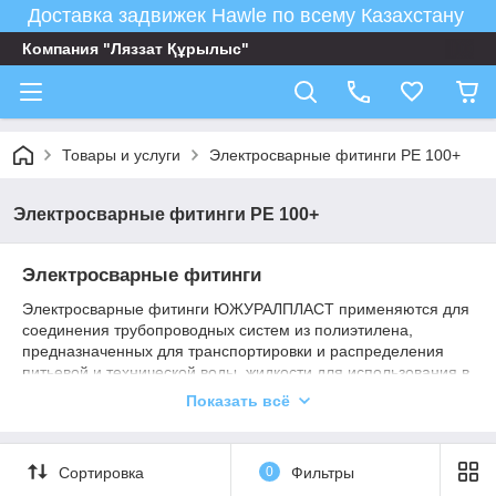
Доставка задвижек Hawle по всему Казахстану
Компания "Ляззат Құрылыс"
Товары и услуги
Электросварные фитинги PE 100+
Электросварные фитинги PE 100+
Электросварные фитинги
Электросварные фитинги ЮЖУРАЛПЛАСТ применяются для
соединения трубопроводных систем из полиэтилена,
предназначенных для транспортировки и распределения
питьевой и технической воды, жидкости для использования в
пищевой промышленности, горючих и инертных газов, для
Показать всё
использования в станциях водоочистки, канализации, в
системах противопожарной защиты, а также при ремонте
труб и трубопроводных систем из ПНД.
Сортировка
0
Фильтры
Технология установки электросварных фитингов