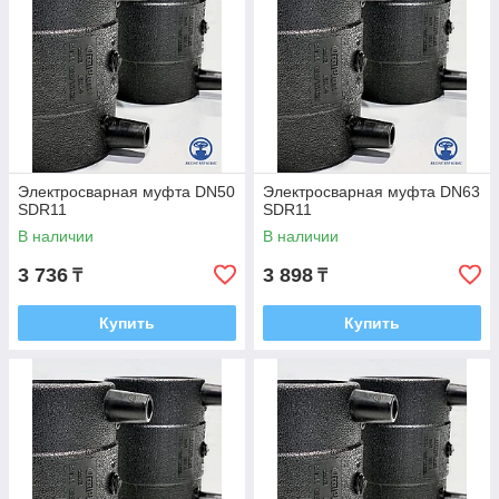
воздействию коррозии, имеют высокую степень
сопротивления к активным химическим веществам, имеют
высокое сопротивление к трению, ударопрочные, не
зарастают и не способствуют размножению
микроорганизмов, срок службы свыше 50 лет, не токсичны.
Электросварная муфта DN50
Электросварная муфта DN63
SDR11
SDR11
В наличии
В наличии
3 736
3 898
₸
₸
Купить
Купить