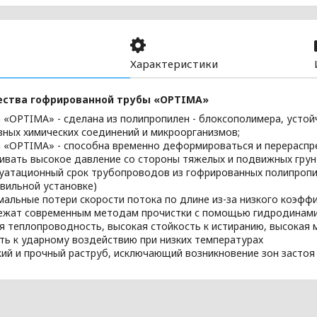
Характеристики
ства гофрированной трубы «OPTIMA»
 «OPTIMA» - сделана из полипропилен - блоксополимера, усто
вных химических соединений и микроорганизмов;
 «OPTIMA» - способна временно деформироваться и перераспре
вать высокое давление со стороны тяжелых и подвижных грун
уатационный срок трубопроводов из гофрированных полипропил
авильной установке)
альные потери скорости потока по длине из-за низкого коэффи
жат современным методам прочистки с помощью гидродинами
я теплопроводность, высокая стойкость к истиранию, высокая
ть к ударному воздействию при низких температурах
ий и прочный раструб, исключающий возникновение зон застоя 