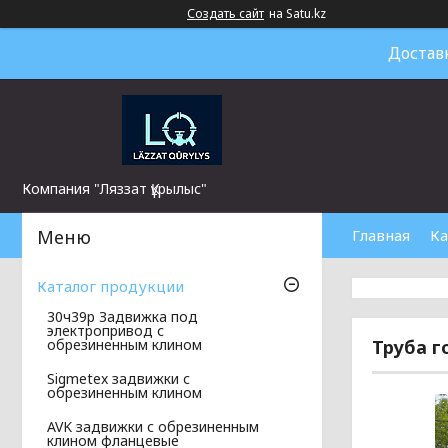
Создать сайт
на Satu.kz
Достав
Компания "Ляззат Құрылыс"
Главная
Ка
Каталог продукции
30ч39р Задвижка под
электропривод с
Труба г
обрезиненным клином
Sigmetex задвижки с
обрезиненным клином
AVK задвижки с обрезиненным
клином фланцевые