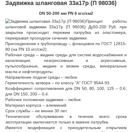
Задвижка шланговая 33а17р (П 98036)
DN 50-200 мм PN 6 кгс/см2
Принцип работы
шланговой задвижки 33а17р (П 98036) Ду50-200 Ру6: при
закрытии происходит пережим патрубка из эластомера,
перекрывая проходное сечение задвижки.
Присоединение к трубопроводу – фланцевое по ГОСТ 12815-
80 (на PN 10 кгс/см2).
Рабочая среда – жидкие среды для систем водоснабжения и
канализации, неагрессивные и агрессивные,
пульпообразные, жидкие и вязкие среды, минеральные
масла и нефтепродукты.
Направление подачи среды – любое.
Герметичность затвора – по классу "А" ГОСТ 9544-93.
Коэффициент сопротивления для DN 50, 80, 100, 125 – 0,6;
для DN 150, 200 – 0,4.
Рабочее положение задвижки – любое.
Материал корпуса – алюминий.
Срок службы – не менее 30 лет.
Техническое обслуживание в течение всего срока
эксплуатации заключается только в замене патрубка.
Имеется модификация с принудительным открытием