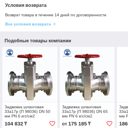
Условия возврата
Возврат товара в течение 14 дней по договоренности
Все условия возврата
Подобные товары компании
Задвижка шланговая
Задвижка шланговая
Задв
33а17р (П 98036) DN 50
33а17р (П 98036) DN 65
33а1
мм PN 6 кгс/см2
мм PN 6 кгс/см2
мм P
104 832
175 185
186
₸
от
₸