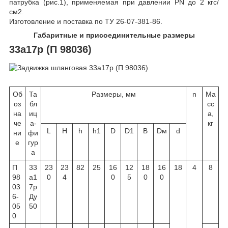
патрубка (рис.1), применяемая при давлении PN до 2 кгс/
см2.
Изготовление и поставка по ТУ 26-07-381-86.
Габаритные и присоединительные размеры
33а17р (П 98036)
Об
Та
Размеры, мм
n
Ма
оз
бл
сс
на
иц
а,
че
а-
кг
L
H
h
h1
D
D1
B
Dм
d
ни
фи
е
гур
а
П
33
23
23
82
25
16
12
18
16
18
4
8
98
а1
0
4
0
5
0
0
03
7р
6-
Ду
05
50
0