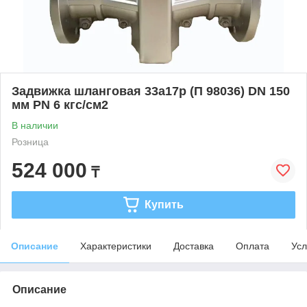
Задвижка шланговая 33а17р (П 98036) DN 150
мм PN 6 кгс/см2
В наличии
Розница
524 000
₸
Купить
Описание
Характеристики
Доставка
Оплата
Усл
Описание