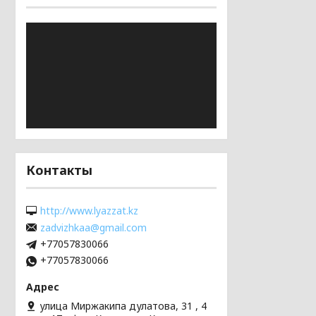
Контакты
http://www.lyazzat.kz
zadvizhkaa@gmail.com
+77057830066
+77057830066
улица Миржакипа дулатова, 31 , 4