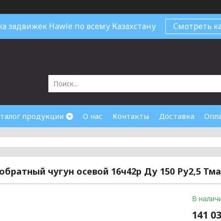
ка задвижек Hawle по всему Казахстану
Смотреть ка
талог продукции
О нас
Контакты
Доставка
Опл
обратный чугун осевой 16ч42р Ду 150 Ру2,5 Тма
В налич
141 03