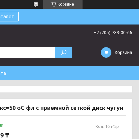
Корзина
талог
+7 (705) 783-00-66
Корзина
ата
кс=50 оС фл с приемной сеткой диск чугун
ии
Код:
16ч42р
9 ₸