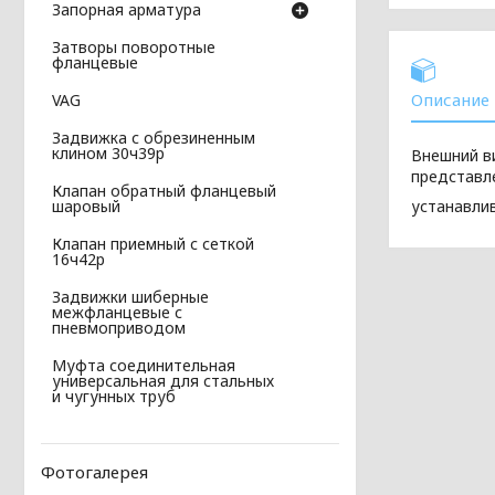
Запорная арматура
Затворы поворотные
фланцевые
Описание
VAG
Задвижка с обрезиненным
клином 30ч39р
Внешний в
представл
Клапан обратный фланцевый
устанавли
шаровый
Клапан приемный с сеткой
16ч42р
Задвижки шиберные
межфланцевые с
пневмоприводом
Муфта соединительная
универсальная для стальных
и чугунных труб
Фотогалерея