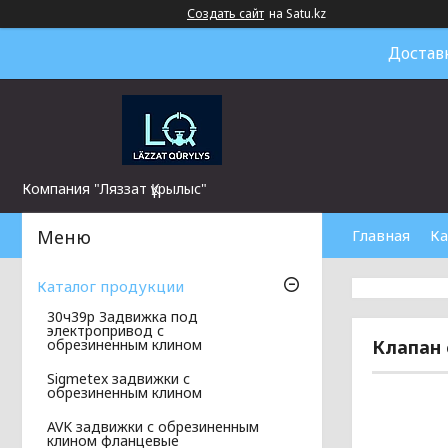
Создать сайт
на Satu.kz
Достав
Компания "Ляззат Құрылыс"
Главная
Ка
Каталог продукции
30ч39р Задвижка под
электропривод с
Клапан 
обрезиненным клином
Sigmetex задвижки с
обрезиненным клином
AVK задвижки с обрезиненным
клином фланцевые