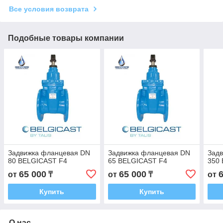
Все условия возврата
Подобные товары компании
Задвижка фланцевая DN
Задвижка фланцевая DN
Зад
80 BELGICAST F4
65 BELGICAST F4
350
65 000
65 000
от
₸
от
₸
от
Купить
Купить
О нас