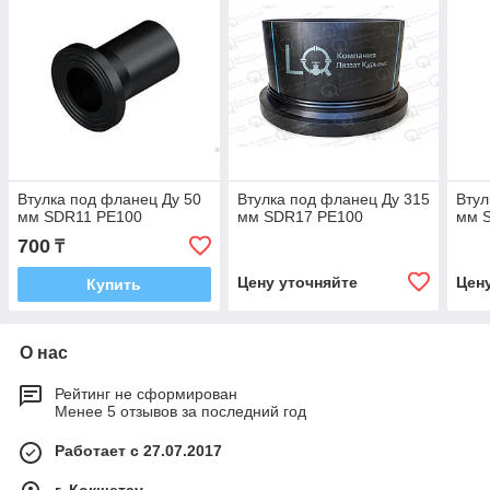
Втулка под фланец Ду 50
Втулка под фланец Ду 315
Втул
мм SDR11 PE100
мм SDR17 PE100
мм 
700
₸
Цену уточняйте
Цен
Купить
О нас
Рейтинг не сформирован
Менее 5 отзывов за последний год
Работает с 27.07.2017