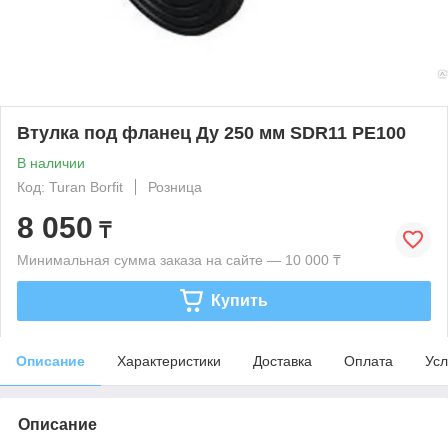
Втулка под фланец Ду 250 мм SDR11 PE100
В наличии
Код: Turan Borfit
Розница
8 050
₸
Минимальная сумма заказа на сайте — 10 000 ₸
Купить
Описание
Характеристики
Доставка
Оплата
Усл
Описание