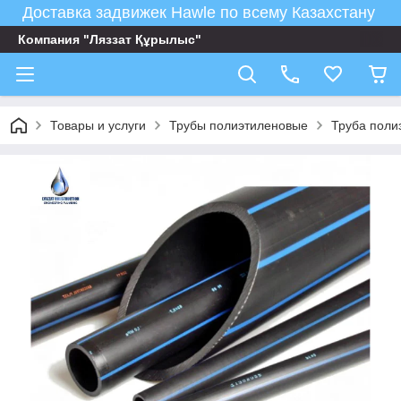
Доставка задвижек Hawle по всему Казахстану
Компания "Ляззат Құрылыс"
Товары и услуги
Трубы полиэтиленовые
Труба поли