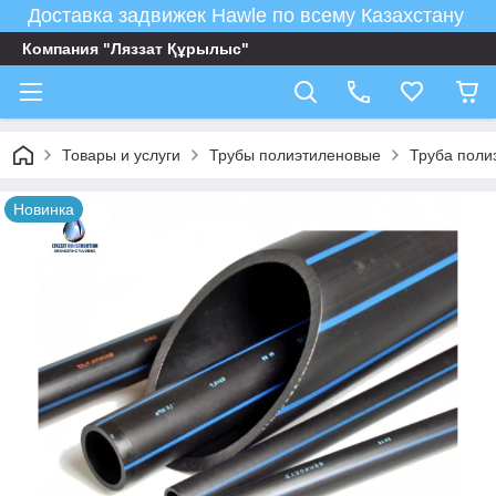
Доставка задвижек Hawle по всему Казахстану
Компания "Ляззат Құрылыс"
Товары и услуги
Трубы полиэтиленовые
Труба поли
Новинка