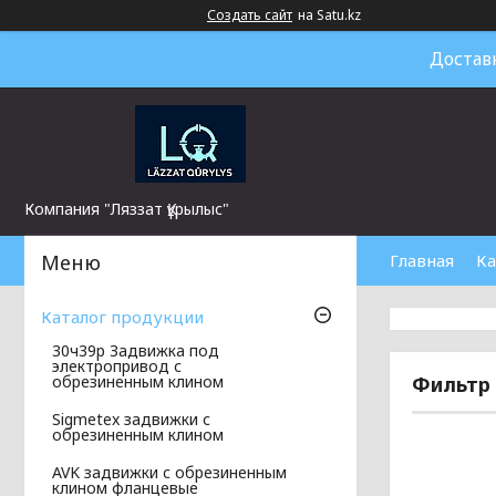
Создать сайт
на Satu.kz
Достав
Компания "Ляззат Құрылыс"
Главная
Ка
Каталог продукции
30ч39р Задвижка под
электропривод с
Фильтр
обрезиненным клином
Sigmetex задвижки с
обрезиненным клином
AVK задвижки с обрезиненным
клином фланцевые