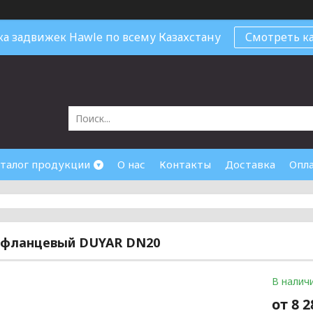
ка задвижек Hawle по всему Казахстану
Смотреть ка
талог продукции
О нас
Контакты
Доставка
Опл
 фланцевый DUYAR DN20
В налич
от
8 2