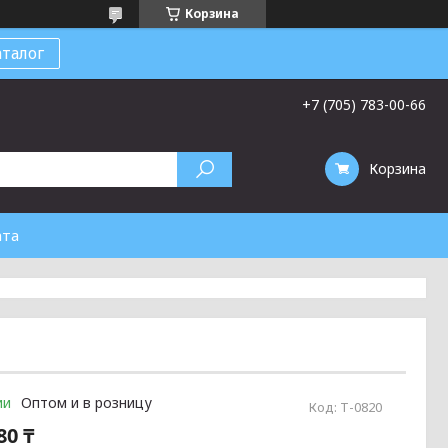
Корзина
талог
+7 (705) 783-00-66
Корзина
ата
ии
Оптом и в розницу
Код:
Т-0820
80 ₸