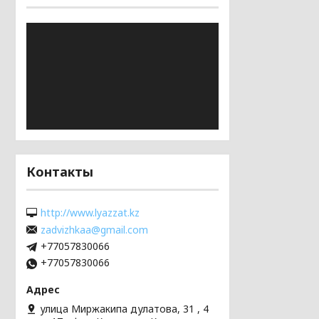
Контакты
http://www.lyazzat.kz
zadvizhkaa@gmail.com
+77057830066
+77057830066
улица Миржакипа дулатова, 31 , 4