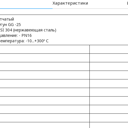
Характеристики
етчатый
угун GG -25
ISI 304 (нержавеющая сталь)
авление: - PN16
емпература: -10...+300º С