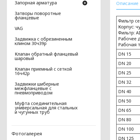
Запорная арматура
Описание
Затворы поворотные
фланцевые
Фильтр с
Корпус: ч
VAG
Фильтр: A
Рабочее д
Задвижка с обрезиненным
клином 30ч39р
Рабочая т
DN 15
Клапан обратный фланцевый
шаровый
DN 20
Клапан приемный с сеткой
DN 25
16ч42р
DN 32
Задвижки шиберные
межфланцевые с
DN 40
пневмоприводом
DN 50
Муфта соединительная
универсальная для стальных
DN 65
и чугунных труб
DN 80
DN 100
Фотогалерея
DN 125