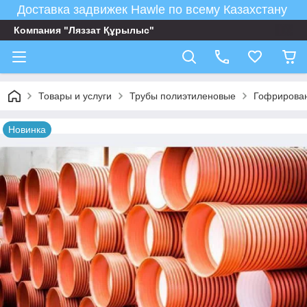
Доставка задвижек Hawle по всему Казахстану
Компания "Ляззат Құрылыс"
Товары и услуги
Трубы полиэтиленовые
Гофрирован
Новинка