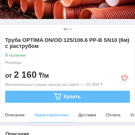
Труба OPTIMA DN/OD 125/106.6 PP-B SN10 (6м)
с раструбом
В наличии
Розница
2 160
от
₸/м
Минимальная сумма заказа на сайте — 10 000 ₸
Купить
Описание
Характеристики
Доставка
Оплата
Ус
Описание