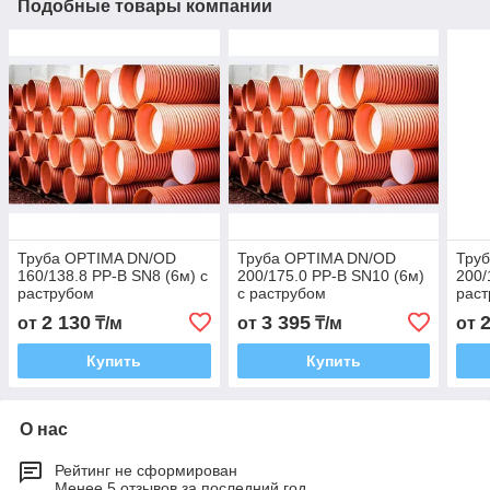
Подобные товары компании
Труба OPTIMA DN/OD
Труба OPTIMA DN/OD
Тру
160/138.8 PP-B SN8 (6м) с
200/175.0 PP-B SN10 (6м)
200/
раструбом
с раструбом
рас
2 130
3 395
от
₸/м
от
₸/м
от
Купить
Купить
О нас
Рейтинг не сформирован
Менее 5 отзывов за последний год