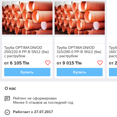
Труба OPTIMA DN/OD
Труба OPTIMA DN/OD
Тру
250/220.8 PP-B SN12 (6м)
315/280.0 PP-B SN12 (6м)
160/
с раструбом
с раструбом
рас
6 105
9 015
от
₸/м
от
₸/м
от
Купить
Купить
О нас
Рейтинг не сформирован
Менее 5 отзывов за последний год
Работает с 27.07.2017