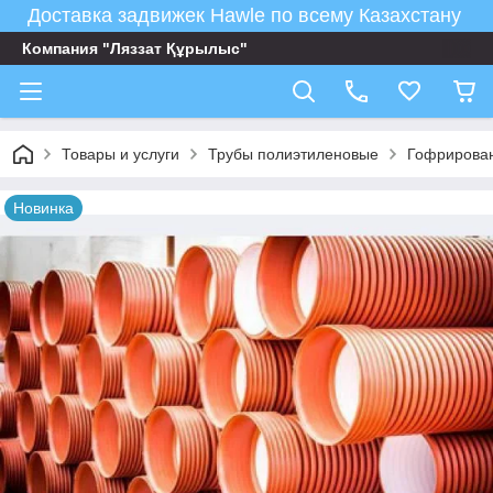
Доставка задвижек Hawle по всему Казахстану
Компания "Ляззат Құрылыс"
Товары и услуги
Трубы полиэтиленовые
Гофрирован
Новинка