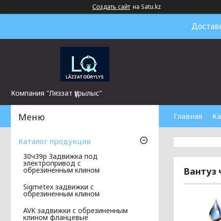
Создать сайт
на Satu.kz
Достав
Компания "Ляззат Құрылыс"
Главная
Ка
Каталог продукции
30ч39р Задвижка под
электропривод с
Вантуз 
обрезиненным клином
Sigmetex задвижки с
обрезиненным клином
AVK задвижки с обрезиненным
клином фланцевые