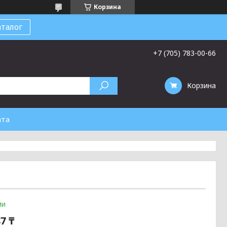
Корзина
талог
+7 (705) 783-00-66
Корзина
ата
ии
7 ₸