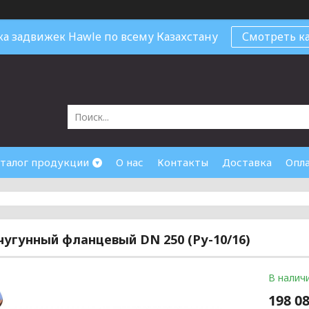
ка задвижек Hawle по всему Казахстану
Смотреть ка
талог продукции
О нас
Контакты
Доставка
Опл
чугунный фланцевый DN 250 (Ру-10/16)
В налич
198 08