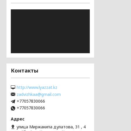
Контакты
http://www.lyazzat.kz
zadvizhkaa@gmail.com
+77057830066
+77057830066
улица Миржакипа дулатова, 31 , 4