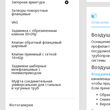
Запорная арматура
Затворы поворотные
фланцевые
Описание
VAG
Задвижка с обрезиненным
Воздуш
клином 30ч39р
Оснащение
Клапан обратный фланцевый
шаровый
профилакт
посудомое
Клапан приемный с сеткой
трубопров
16ч42р
системы.
Задвижки шиберные
Воздуш
межфланцевые с
пневмоприводом
Воздушный
канализаци
Муфта соединительная
чтобы пре
универсальная для стальных
Если прене
и чугунных труб
Образ
Сниже
Вероя
Фотогалерея