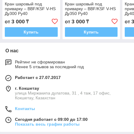
Кран шаровый под
Кран шаровый под
Кра
приварку – BBF/KSF V-HS
приварку – BBF/KSF V-HS
прив
Ду300 Ру40
Ду350 Ру40
Ду40
3 000
3 000
от
₸
от
₸
от
Купить
Купить
О нас
Рейтинг не сформирован
Менее 5 отзывов за последний год
Работает с 27.07.2017
г. Кокшетау
улица Миржакипа дулатова, 31 , 4 таж, 17 офис,
Кокшетау, Казахстан
Контакты
Сегодня работает с 09:00 до 17:00
Показать весь график работы