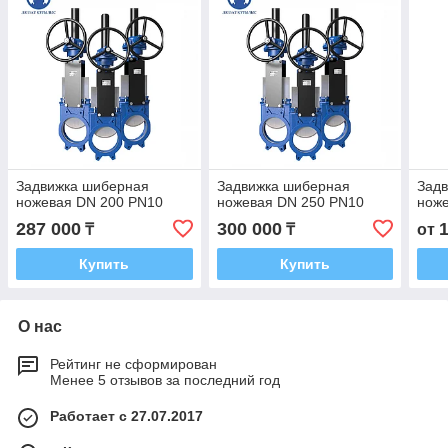
Задвижка шиберная
Задвижка шиберная
Зад
ножевая DN 200 PN10
ножевая DN 250 PN10
нож
287 000
300 000
₸
₸
от
Купить
Купить
О нас
Рейтинг не сформирован
Менее 5 отзывов за последний год
Работает с 27.07.2017