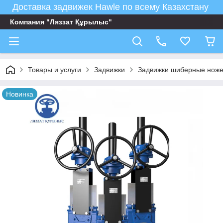
Доставка задвижек Hawle по всему Казахстану
Компания "Ляззат Құрылыс"
Товары и услуги
Задвижки
Задвижки шиберные нож
Новинка