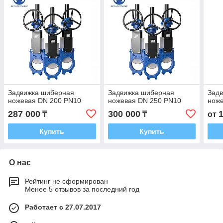
Задвижка шиберная
Задвижка шиберная
Зад
ножевая DN 200 PN10
ножевая DN 250 PN10
нож
287 000
300 000
₸
₸
от
Купить
Купить
О нас
Рейтинг не сформирован
Менее 5 отзывов за последний год
Работает с 27.07.2017