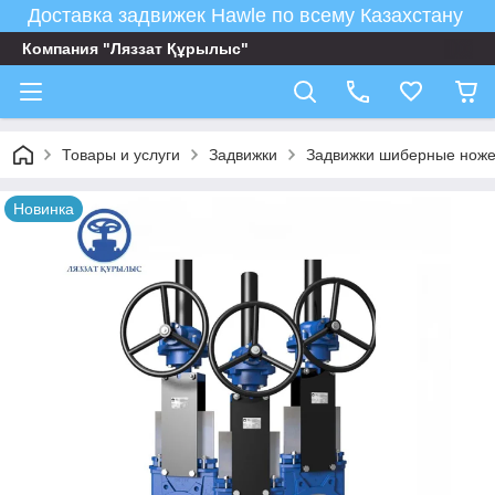
Доставка задвижек Hawle по всему Казахстану
Компания "Ляззат Құрылыс"
Товары и услуги
Задвижки
Задвижки шиберные нож
Новинка