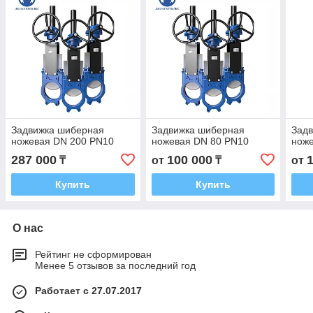
Задвижка шиберная
Задвижка шиберная
Зад
ножевая DN 200 PN10
ножевая DN 80 PN10
нож
287 000
100 000
₸
от
₸
от
Купить
Купить
О нас
Рейтинг не сформирован
Менее 5 отзывов за последний год
Работает с 27.07.2017