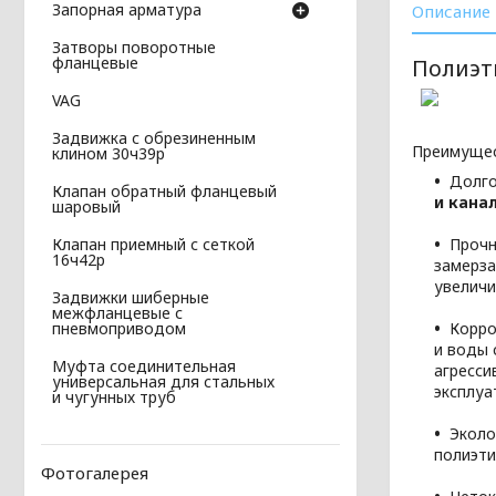
Запорная арматура
Описание
Затворы поворотные
фланцевые
Полиэт
VAG
Задвижка с обрезиненным
Преимущес
клином 30ч39р
Долго
Клапан обратный фланцевый
и кана
шаровый
Прочн
Клапан приемный с сеткой
16ч42р
замерза
увеличи
Задвижки шиберные
межфланцевые с
Корро
пневмоприводом
и воды 
Муфта соединительная
агресси
универсальная для стальных
эксплуа
и чугунных труб
Эколо
полиэти
Фотогалерея