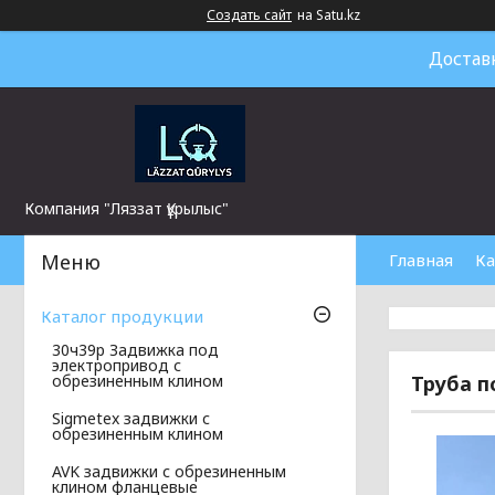
Создать сайт
на Satu.kz
Достав
Компания "Ляззат Құрылыс"
Главная
Ка
Каталог продукции
30ч39р Задвижка под
электропривод с
Труба п
обрезиненным клином
Sigmetex задвижки с
обрезиненным клином
AVK задвижки с обрезиненным
клином фланцевые