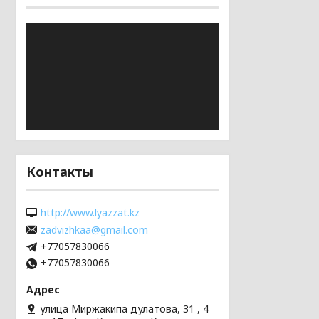
Контакты
http://www.lyazzat.kz
zadvizhkaa@gmail.com
+77057830066
+77057830066
улица Миржакипа дулатова, 31 , 4