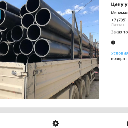
Цену 
Минималь
+7 (705)
Ляззат
Заказ т
возврат