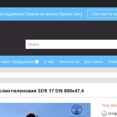
ка задвижек Hawle по всему Казахстану
Смотреть ка
талог продукции
О нас
Контакты
Доставка
Опл
олиэтиленовая SDR 17 DN 800x47.4
Под зак
Отпр