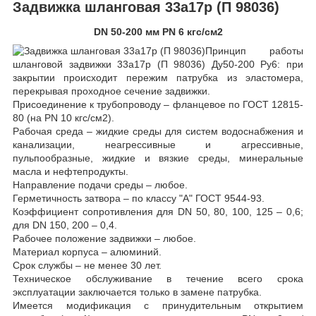
Задвижка шланговая 33а17р (П 98036)
DN 50-200 мм PN 6 кгс/см2
Принцип работы
шланговой задвижки 33а17р (П 98036) Ду50-200 Ру6: при
закрытии происходит пережим патрубка из эластомера,
перекрывая проходное сечение задвижки.
Присоединение к трубопроводу – фланцевое по ГОСТ 12815-
80 (на PN 10 кгс/см2).
Рабочая среда – жидкие среды для систем водоснабжения и
канализации, неагрессивные и агрессивные,
пульпообразные, жидкие и вязкие среды, минеральные
масла и нефтепродукты.
Направление подачи среды – любое.
Герметичность затвора – по классу "А" ГОСТ 9544-93.
Коэффициент сопротивления для DN 50, 80, 100, 125 – 0,6;
для DN 150, 200 – 0,4.
Рабочее положение задвижки – любое.
Материал корпуса – алюминий.
Срок службы – не менее 30 лет.
Техническое обслуживание в течение всего срока
эксплуатации заключается только в замене патрубка.
Имеется модификация с принудительным открытием