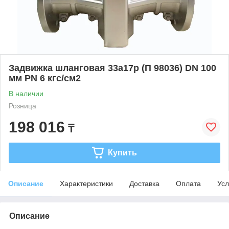
Задвижка шланговая 33а17р (П 98036) DN 100
мм PN 6 кгс/см2
В наличии
Розница
198 016
₸
Купить
Описание
Характеристики
Доставка
Оплата
Усл
Описание