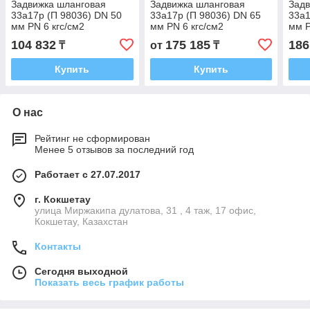
Задвижка шланговая
Задвижка шланговая
Задв
33а17р (П 98036) DN 50
33а17р (П 98036) DN 65
33а1
мм PN 6 кгс/см2
мм PN 6 кгс/см2
мм P
104 832
175 185
186
₸
от
₸
Купить
Купить
О нас
Рейтинг не сформирован
Менее 5 отзывов за последний год
Работает с 27.07.2017
г. Кокшетау
улица Миржакипа дулатова, 31 , 4 таж, 17 офис,
Кокшетау, Казахстан
Контакты
Сегодня выходной
Показать весь график работы