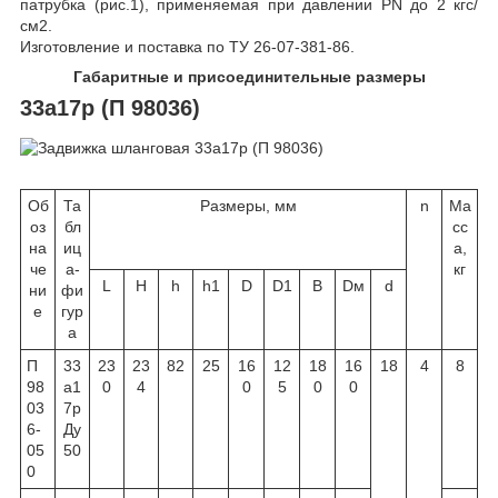
патрубка (рис.1), применяемая при давлении PN до 2 кгс/
см2.
Изготовление и поставка по ТУ 26-07-381-86.
Габаритные и присоединительные размеры
33а17р (П 98036)
Об
Та
Размеры, мм
n
Ма
оз
бл
сс
на
иц
а,
че
а-
кг
L
H
h
h1
D
D1
B
Dм
d
ни
фи
е
гур
а
П
33
23
23
82
25
16
12
18
16
18
4
8
98
а1
0
4
0
5
0
0
03
7р
6-
Ду
05
50
0