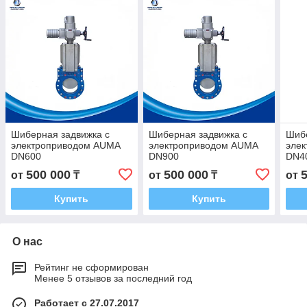
Шиберная задвижка с
Шиберная задвижка с
Шибе
электроприводом AUMA
электроприводом AUMA
эле
DN600
DN900
DN4
500 000
500 000
от
₸
от
₸
от
Купить
Купить
О нас
Рейтинг не сформирован
Менее 5 отзывов за последний год
Работает с 27.07.2017