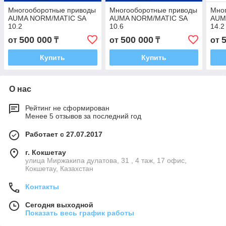
Многооборотные приводы
Многооборотные приводы
Мно
AUMA NORM/MATIC SA
AUMA NORM/MATIC SA
AUM
10.2
10.6
14.2
500 000
500 000
от
₸
от
₸
от
Купить
Купить
О нас
Рейтинг не сформирован
Менее 5 отзывов за последний год
Работает с 27.07.2017
г. Кокшетау
улица Миржакипа дулатова, 31 , 4 таж, 17 офис,
Кокшетау, Казахстан
Контакты
Сегодня выходной
Показать весь график работы